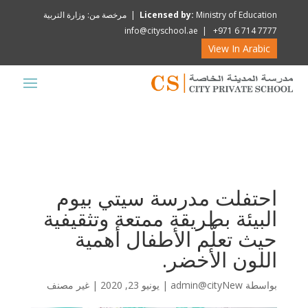
Ministry of Education | مرخصة من: وزارة التربية
Licensed by:
info@cityschool.ae | +971 6 714 7777
View In Arabic
احتفلت مدرسة سيتي بيوم
البيئة بطريقة ممتعة وتثقيفية
حيث تعلّم الأطفال أهمية
اللون الأخضر.
بواسطة
admin@cityNew
|
يونيو 23, 2020
|
غير مصنف